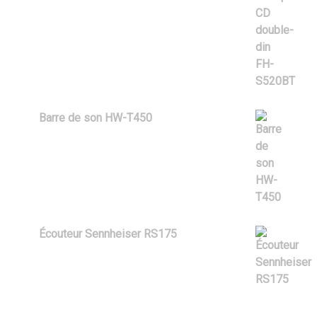
$
169.99
Barre de son HW-T450
$
279.99
Écouteur Sennheiser RS175
$
279.99