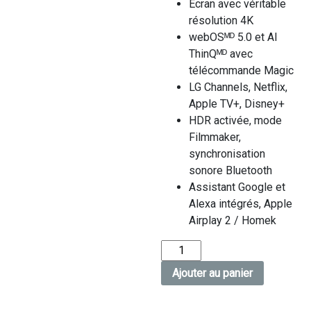
Écran avec véritable
résolution 4K
webOSᴹᴰ 5.0 et AI
ThinQᴹᴰ avec
télécommande Magic
LG Channels, Netflix,
Apple TV+, Disney+
HDR activée, mode
Filmmaker,
synchronisation
sonore Bluetooth
Assistant Google et
Alexa intégrés, Apple
Airplay 2 / Homek
quantité
de
Ajouter au panier
Téléviseurs
LG