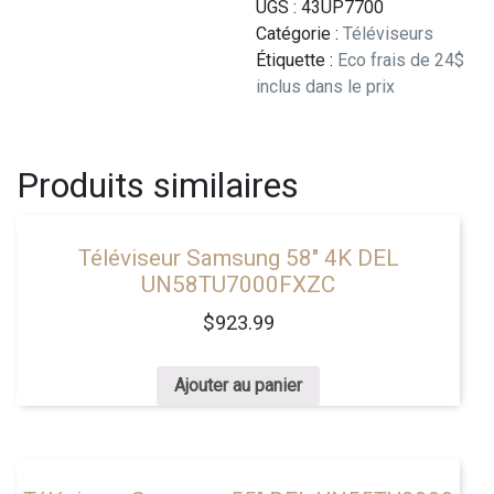
43"
UGS :
43UP7700
DEL
Catégorie :
Téléviseurs
4K
Étiquette :
Eco frais de 24$
Smart
inclus dans le prix
Produits similaires
Téléviseur Samsung 58″ 4K DEL
UN58TU7000FXZC
$
923.99
Ajouter au panier