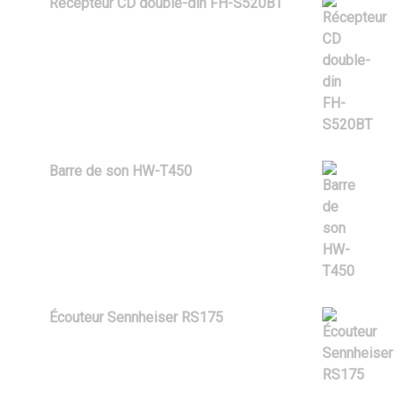
Récepteur CD double-din FH-S520BT
$
169.99
Barre de son HW-T450
$
279.99
Écouteur Sennheiser RS175
$
279.99